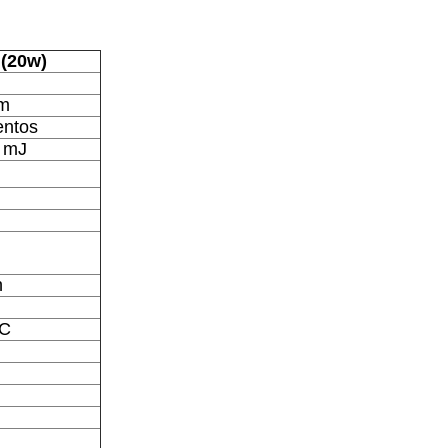
(20w)
nm
entos
 mJ
n
AC