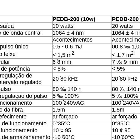
PEDB-200 (10w)
PEDB-200 
 saída
10 watts
20 watts
 de onda central
1064 ± 4 nm
1064 ± 4 
Acontecimentos
Acontecim
pulso único
0.5 ∙ 0,6 mJ
00,8 ‰ 1,0
2
2
 feixe
< 1,5 m
< 1,7 m
ular
6 ̊8 mm
7 ‰ 9 mm
 de potência
< 5%
< 5%
 regulação de
20 ̊80 kHz
20 ̊80 kHz
ntervalo regulado
pulso
80 ‰ 140 n
80 ‰ 140 
 regulação do pulso
5 ‰ 100%
5 ‰ 100%
uncionamento
100 ̊240VAC
100 ̊240V
 da fibra
1.5m
1.5m
efecimento
ar forçado
ar forçado
 de funcionamento
0°35°C
0°35°C
 funcionamento
10 ¢ 95
10 ¢ 95
a de armazenamento
-10 ̊60°C
-10 ̊60°C