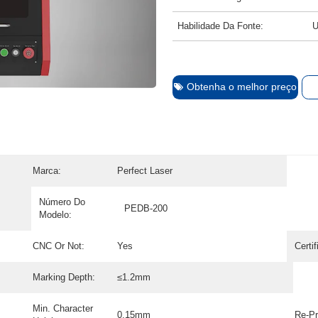
Habilidade Da Fonte:
U
Obtenha o melhor preço
Marca:
Perfect Laser
Número Do
PEDB-200
Modelo:
CNC Or Not:
Yes
Certi
Marking Depth:
≤1.2mm
Min. Character
0.15mm
Re-Pr