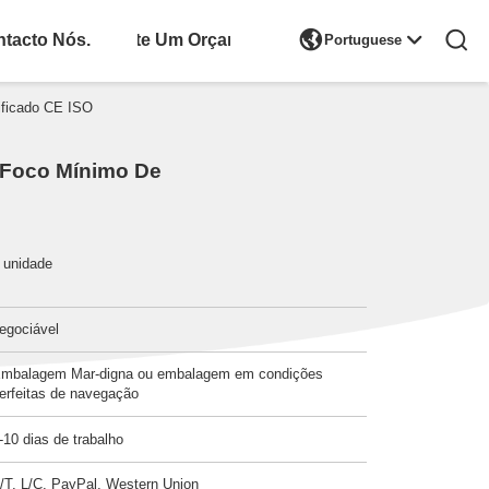

tacto Nós.
Solicite Um Orçamento
Portuguese
ificado CE ISO
 Foco Mínimo De
 unidade
egociável
mbalagem Mar-digna ou embalagem em condições
erfeitas de navegação
-10 dias de trabalho
/T, L/C, PayPal, Western Union