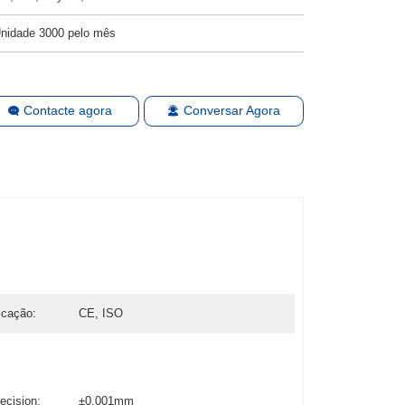
nidade 3000 pelo mês
Contacte agora
Conversar Agora
ficação:
CE, ISO
ecision:
±0.001mm