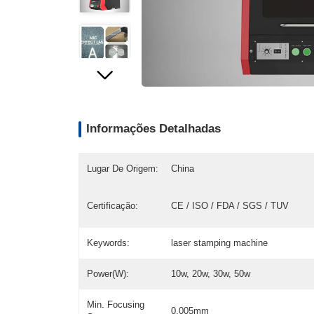
Informações Detalhadas
Lugar De Origem:
China
Certificação:
CE / ISO / FDA / SGS / TUV
Keywords:
laser stamping machine
Power(W):
10w, 20w, 30w, 50w
Min. Focusing
0.005mm