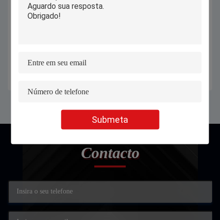
Manipulador 200w máquina de
1500w 2000w 3000w Joias Cnc
corte a laser de metal portátil para
Máquina de corte a laser de fibra de
indústria automobilística
metal preço para aço metal ferro
alumínio
Obtenha o melhor preço
Obtenha o melhor preço
Submeta
Contacto