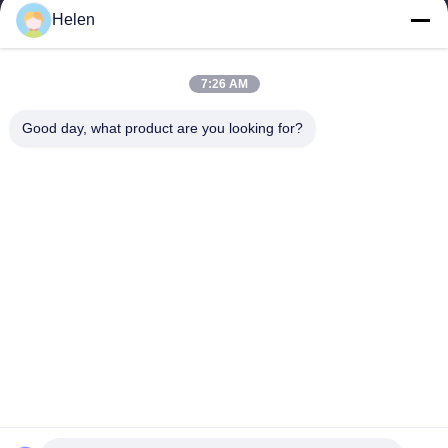
Helen
sales@perfectlaser.net
E-mail
7:26 AM
Good day, what product are you looking for?
0086-27-8679-1986
Telefone
Perfect Laser (Wuhan) Co.,Ltd.