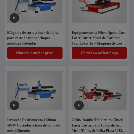
Máquina de corte a laser de fibras
Equipamento de Fibra Óptica Cnc
para corte de tubos / chapas
Laser Cutter Metal de Carbono
metálicas redondas
1kw 1.5kw 2kw Máquina de Corte
a Laser de Fibra de Carbono
Obtenha o melhor preço
Obtenha o melhor preço
Máquina de Corte a Laser de Fibra
de Carbono
Irrigação Resfriamento 1080nm
2000w Double Table Auto Chuck
500W Cortador a laser de folha de
Laser Cutter para Tubos de Aço
metal 90m/min
Metal Tubos de Folha Placa 3015