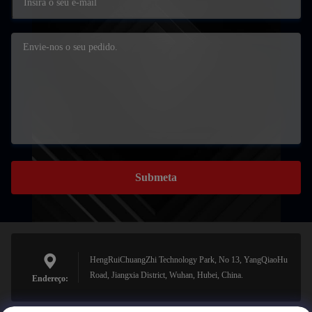
Submeta
HengRuiChuangZhi Technology Park, No 13, YangQiaoHu
Road, Jiangxia District, Wuhan, Hubei, China.
Endereço: