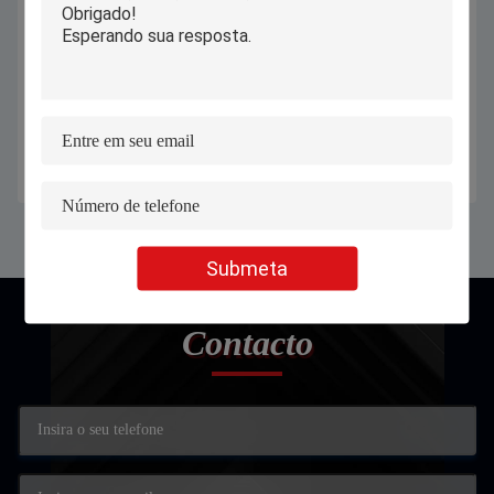
Máquina automática de solda a
Máquina de gravação a laser de
laser de molde para transmissão de
fibra profissional com sistema de
fibra óptica
gravação a laser solar pronto para
uso
Obtenha o melhor preço
Obtenha o melhor preço
Submeta
Contacto