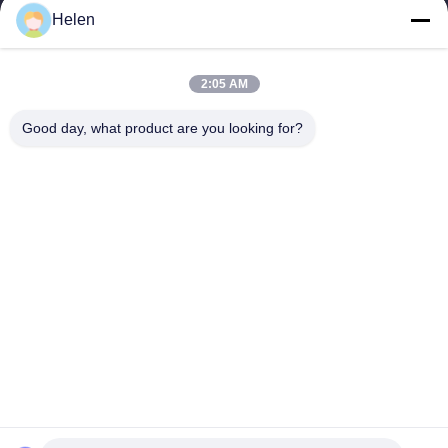
Helen
sales@perfectlaser.net
E-mail
2:05 AM
Good day, what product are you looking for?
0086-27-8679-1986
Telefone
Perfect Laser (Wuhan) Co.,Ltd.