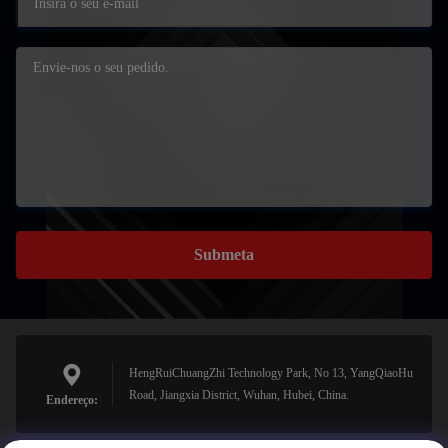
Submeta
HengRuiChuangZhi Technology Park, No 13, YangQiaoHu
Road, Jiangxia District, Wuhan, Hubei, China.
Endereço: