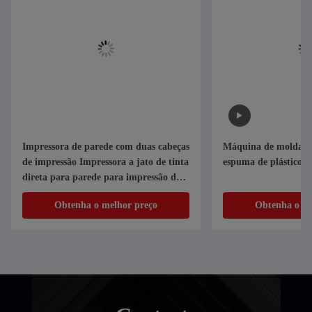
Impressora de parede com duas cabeças
Máquina de moldage
de impressão Impressora a jato de tinta
espuma de plástico 
direta para parede para impressão de
imagem grande
Obtenha o melhor preço
Obtenha o me