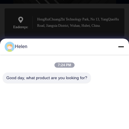
HengRuiChuangZhi Technology Park, No 13, YangQiaoHu
Road, Jiangxia District, Wuhan, Hubei, China.
Endereço:
Helen
sales@perfectlaser.net
E-mail
7:24 PM
Good day, what product are you looking for?
0086-27-8679-1986
Telefone