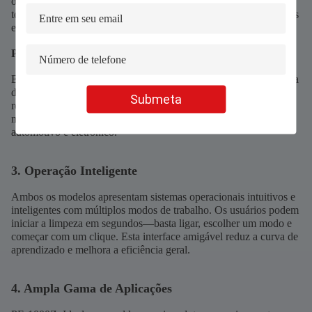
ou juntas, aumentando significativamente a produtividade. Isso o
torna a melhor escolha para indústrias como fabricação de moldes
e automotiva, onde velocidade e precisão são mais importantes.
PE-100Z | Limpeza Inteligente e de Alto Desempenho
Equipado com uma única cabeça, o PE-100Z combina tecnologia
de limpeza precisa com um sistema operacional inteligente para
Submeta
remoção rápida de manchas. É altamente eficaz em diversos
materiais e formatos, atendendo a setores como aeroespacial,
automotivo e eletrônico.
3. Operação Inteligente
Ambos os modelos apresentam sistemas operacionais intuitivos e
inteligentes com múltiplos modos de trabalho. Os usuários podem
iniciar a limpeza em segundos—basta ligar, escolher um modo e
começar com um clique. Esta interface amigável reduz a curva de
aprendizado e melhora a eficiência geral.
4. Ampla Gama de Aplicações