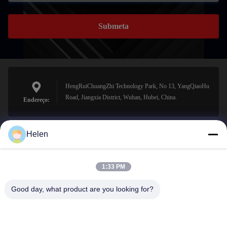
Submeta
HengRuiChuangZhi Technology Park, No 13, YangQiaoHu
Road, Jiangxia District, Wuhan, Hubei, China.
Endereço:
Helen
sales@perfectlaser.net
E-mail
1:33 PM
Good day, what product are you looking for?
0086-27-8679-1986
Telefone