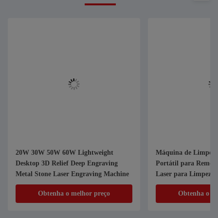
20W 30W 50W 60W Lightweight
Máquina de Limpeza 
Desktop 3D Relief Deep Engraving
Portátil para Remoç
Metal Stone Laser Engraving Machine
Laser para Limpeza 
Obtenha o melhor preço
Obtenha o me