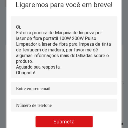
Ligaremos para você em breve!
máquina removedora de ferrugem
Produtos Similares
Submeta
1070nm 1000W 1500W Máquina
Máquina automática 