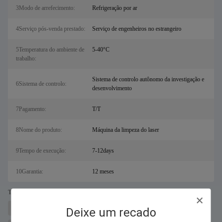
3Modo de arrefecimento:
Refrigeração por ar
4Serviço pós-venda prestado:
Serviço de engenheiros no estrangeiro
5Temperatura do ambiente de
5-40°C
trabalho:
Sistema de controlo autônomo da investigação e
6Sistema de controlo:
desenvolvimento
7Pagamento:
T/T
8Nome do produto:
Máquina da limpeza do laser
9Tempo de execução:
7-12days
10Garantia:
12 meses
Tags:
Máquina de corte a laser de metais para sal
Cortador a laser de fibra
Deixe um recado