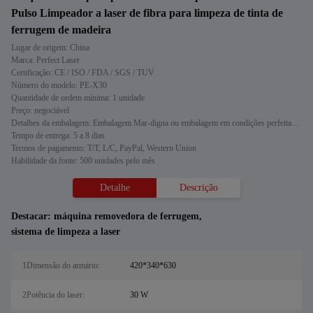
Pulso Limpeador a laser de fibra para limpeza de tinta de
ferrugem de madeira
Lugar de origem: China
Marca: Perfect Laser
Certificação: CE / ISO / FDA / SGS / TUV
Número do modelo: PE-X30
Quantidade de ordem mínima: 1 unidade
Preço: negociável
Detalhes da embalagem: Embalagem Mar-digna ou embalagem em condições perfeitas de navegação
Tempo de entrega: 5 a 8 dias
Termos de pagamento: T/T, L/C, PayPal, Western Union
Habilidade da fonte: 500 unidades pelo mês
Detalhe
Descrição
Destacar:
máquina removedora de ferrugem
,
sistema de limpeza a laser
1Dimensão do armário:
420*340*630
2Potência do laser:
30 W