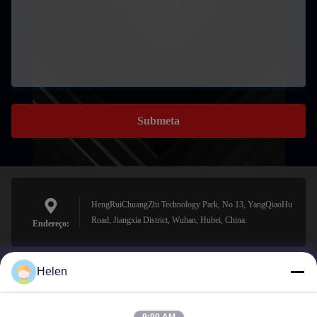
Submeta
HengRuiChuangZhi Technology Park, No 13, YangQiaoHu
Road, Jiangxia District, Wuhan, Hubei, China.
Endereço:
Helen
sales@perfectlaser.net
E-mail