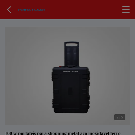
2
/
5
100 w portáteis para shopping metal aço inoxidável ferro