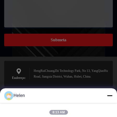
Submeta
HengRuiChuangZhi Technology Park, No 13, YangQiaoHu
Road, Jiangxia District, Wuhan, Hubei, China.
Endereço:
Helen
sales@perfectlaser.net
E-mail
8:13 AM