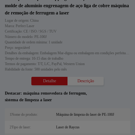
molde de alumínio engrenagem de aço liga de cobre máquina
de remoção de ferrugem a laser
Lugar de origem: China
Marca: Perfect Laser
Certificação: CE / ISO / SGS / TUV
Número do modelo: PE-100J
Quantidade de ordem mínima: 1 unidade
Preço: negociável
Detalhes da embalagem: Embalagem Mar-digna ou embalagem em condições perfeitas de navegação
Tempo de entrega: 10-15 dias de trabalho
Termos de pagamento: T/T, L/C, PayPal, Western Union
Habilidade da fonte: 500 unidades pelo mês
Detalhe
Descrição
Destacar:
máquina removedora de ferrugem
,
sistema de limpeza a laser
1Nome do produto:
Máquina de limpeza do laser de PE-100J
2Tipo de laser:
Laser de Raycus