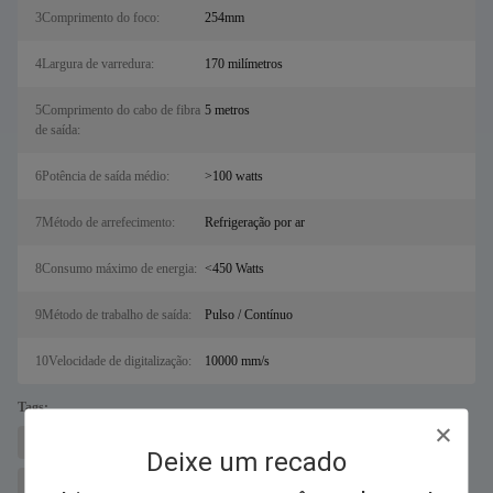
3Comprimento do foco:
254mm
4Largura de varredura:
170 milímetros
5Comprimento do cabo de fibra
5 metros
de saída:
6Potência de saída médio:
>100 watts
7Método de arrefecimento:
Refrigeração por ar
8Consumo máximo de energia:
<450 Watts
9Método de trabalho de saída:
Pulso / Contínuo
10Velocidade de digitalização:
10000 mm/s
Tags:
Máquina de corte a laser de metais para sal
Cortador a laser de fibra
Deixe um recado
máquina removedora de ferrugem