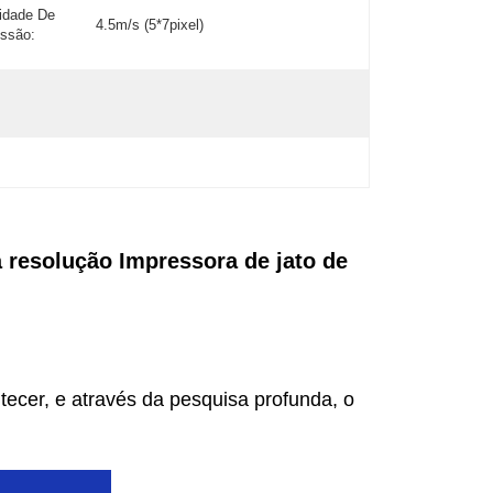
idade De
4.5m/s (5*7pixel)
ssão:
a resolução Impressora de jato de
ecer, e através da pesquisa profunda, o