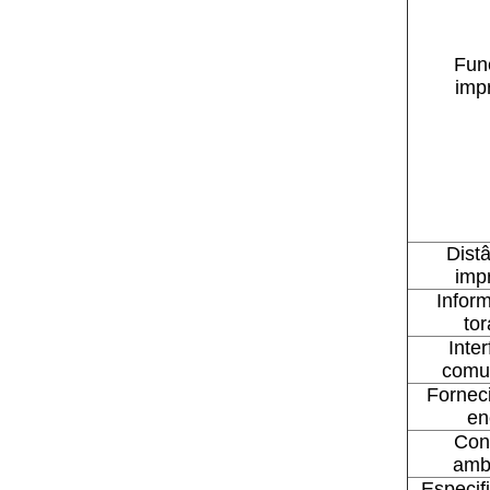
Fun
imp
Dist
imp
Infor
to
Inte
comu
Fornec
en
Con
amb
Especif