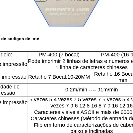
de códigos de lote
delo:
PM-400 (7 bocal)
PM-400 (16 b
Pode imprimir 2 linhas de letras e números 
e impressão
1 linha de caracteres chineses
Retalho 16 Boca
e impressão
Retalho 7 Bocal:10-20MM
mm
idade de
0.2m/min ---- 91m/min
ressão
5 vezes 5 4 vezes 7 5 vezes 7 5 vezes 5 4 
e impressão
vezes 7 9 6 12 8 16 8 7 9 16 12 16
Caracteres visíveis ASCII e mais de 600
Caracteres chineses (Método de entrada de
Flip em torno de caracterizações de cabe
baixo e inclinadas