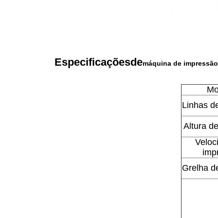
Especificações
de
máquina de impressão 
Mo
Linhas d
Altura d
Veloc
imp
Grelha d