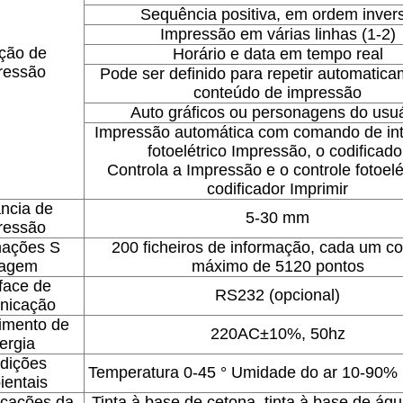
Sequência positiva, em ordem inver
Impressão em várias linhas (1-2)
ção de
Horário e data em tempo real
ressão
Pode ser definido para repetir automatic
conteúdo de impressão
Auto gráficos ou personagens do usuá
Impressão automática com comando de int
fotoelétrico Impressão, o codificado
Controla a Impressão e o controle fotoelé
codificador Imprimir
ância de
5-30 mm
ressão
mações S
200 ficheiros de informação, cada um 
ragem
máximo de 5120 pontos
rface de
RS232 (opcional)
nicação
imento de
220AC±10%, 50hz
ergia
dições
Temperatura 0-45 ° Umidade do ar 10-90% (
ientais
icações da
Tinta à base de cetona, tinta à base de água