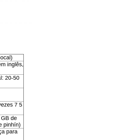
ocal)
em inglês,
l: 20-50
vezes 7 5
0 GB de
 pinhín)
ça para