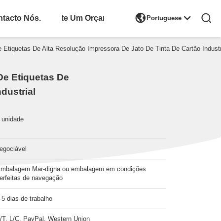

tacto Nós.
Solicite Um Orçamento
Portuguese
Etiquetas De Alta Resolução Impressora De Jato De Tinta De Cartão Industr
De Etiquetas De
dustrial
 unidade
egociável
mbalagem Mar-digna ou embalagem em condições
erfeitas de navegação
-5 dias de trabalho
/T, L/C, PayPal, Western Union