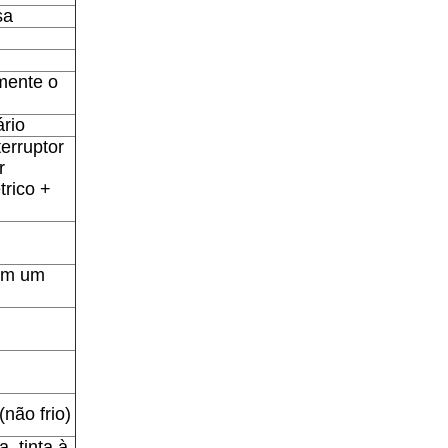
sa
amente o
rio
erruptor
r
trico +
com um
não frio)
, tinta à