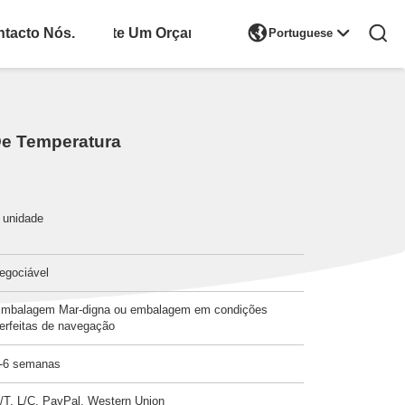

tacto Nós.
Solicite Um Orçamento
Portuguese
De Temperatura
 unidade
egociável
mbalagem Mar-digna ou embalagem em condições
erfeitas de navegação
-6 semanas
/T, L/C, PayPal, Western Union