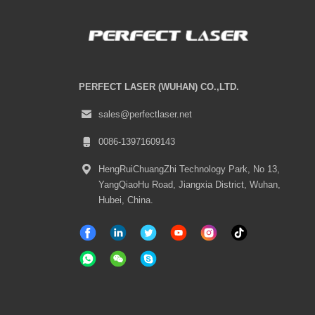
PERFECT LASER (WUHAN) CO.,LTD.
sales@perfectlaser.net
0086-13971609143
HengRuiChuangZhi Technology Park, No 13,
YangQiaoHu Road, Jiangxia District, Wuhan,
Hubei, China.